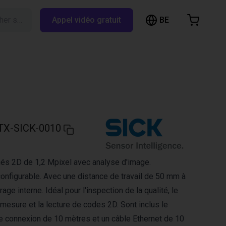
BE
Rechercher sur RBTX…
Appel vidéo gratuit
hopping Cart
t is empty
Browse the shop
TX-SICK-0010
nés 2D de 1,2 Mpixel avec analyse d'image.
nfigurable. Avec une distance de travail de 50 mm à
age interne. Idéal pour l'inspection de la qualité, le
mesure et la lecture de codes 2D. Sont inclus le
de connexion de 10 mètres et un câble Ethernet de 10