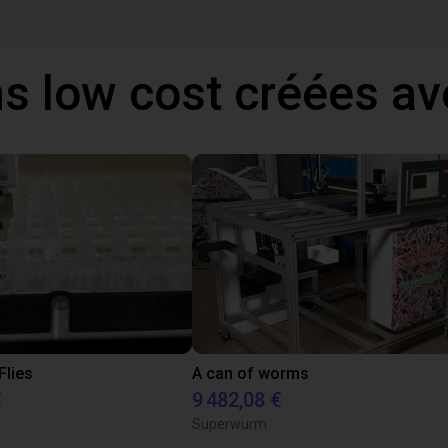
ns low cost créées a
Flies
A can of worms
€
9 482,08 €
Superwurm