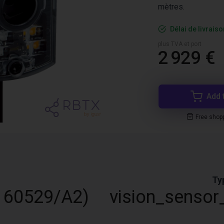
mètres.
Délai de livrais
plus TVA et port
2 929 €
Add 
Free shop
Ty
N 60529/A2)
vision_sensor