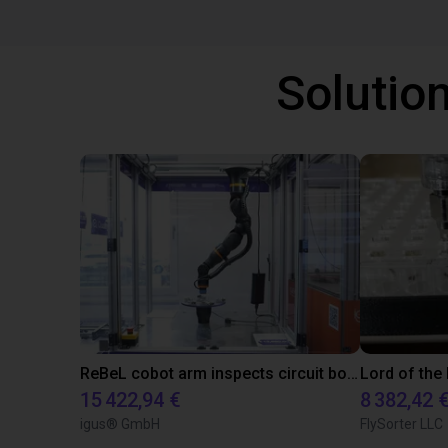
Solutio
ReBeL cobot arm inspects circuit board quality
Lord of the 
15 422,94 €
8 382,42 
igus® GmbH
FlySorter LLC