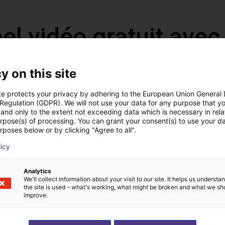
l vidéo gratuit avec
y on this site
te protects your privacy by adhering to the European Union General
 Regulation (GDPR). We will not use your data for any purpose that y
and only to the extent not exceeding data which is necessary in relat
urpose(s) of processing. You can grant your consent(s) to use your da
rposes below or by clicking "Agree to all".
licy
Analytics
Nous choisissons tous
We'll collect information about your visit to our site. It helps us underst
the site is used – what's working, what might be broken and what we sh
ez-nous votre application
composants avec vo
improve.