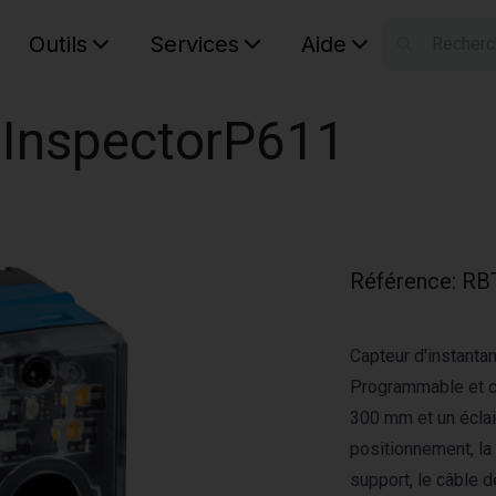
Outils
Services
Aide
S
Your car
 InspectorP611
Référence
:
RB
Capteur d'instanta
Programmable et co
300 mm et un éclair
positionnement, la 
support, le câble 