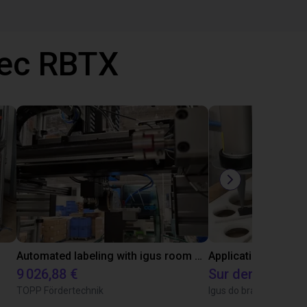
vec RBTX
Automated labeling with igus room gantry and a cab label printer
Application of adhe
9 026,88 €
Sur demande
TOPP Fördertechnik
Igus do brasil