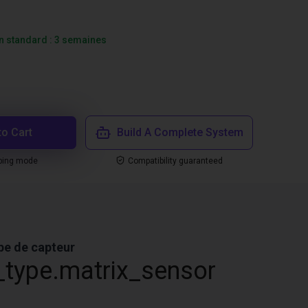
on standard : 3 semaines
to Cart
Build A Complete System
ping mode
Compatibility guaranteed
pe de capteur
_type.matrix_sensor