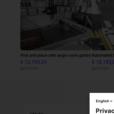
Pick and place with large room gantry
Automated b
€ 12.769,24
€ 18.193,
igus GmbH
igus GmbH
English
Privac