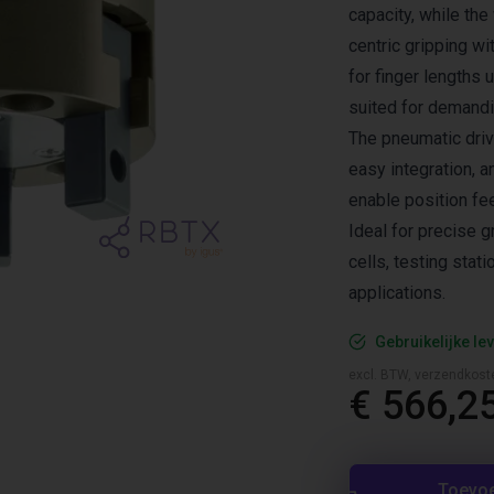
capacity, while t
centric gripping wi
for finger lengths 
suited for demandi
The pneumatic drive
easy integration, 
enable position fe
Ideal for precise 
cells, testing sta
applications.
Gebruikelijke lev
excl. BTW, verzendkost
€ 566,2
Toevo