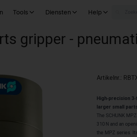
n
Tools
Diensten
Help
W
Uw wink
ts gripper - pneumat
Artikelnr.
:
RBT
High‑precision 3‑f
larger small parts
The SCHUNK MPZ‑45
310 N and an openi
the MPZ series. It