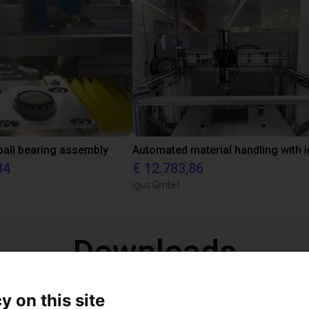
all bearing assembly
84
€ 12.783,86
igus GmbH
Downloads
y on this site