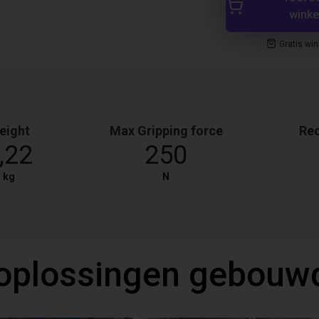
wink
Gratis wi
eight
Max Gripping force
Re
,22
250
kg
N
oplossingen gebouw