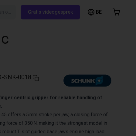
BE
Zoeken op RBTX…
Gratis videogesprek
inkelwagen
elwagen is leeg
ic
Blader door de webshop
X-SNK-0018
inger centric gripper for reliable handling of
.
 offers a 5 mm stroke per jaw, a closing force of
ng force of 350 N, making it the strongest model in
s robust T‑slot guided base jaws ensure high load