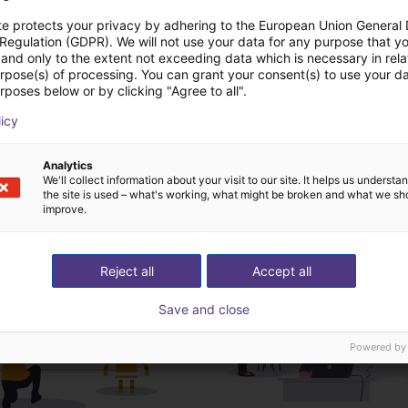
Catalog
te protects your privacy by adhering to the European Union General
 Regulation (GDPR). We will not use your data for any purpose that y
and only to the extent not exceeding data which is necessary in relat
urpose(s) of processing. You can grant your consent(s) to use your da
rposes below or by clicking "Agree to all".
Download all
licy
Analytics
tis videogesprek met
We'll collect information about your visit to our site. It helps us underst
the site is used – what's working, what might be broken and what we sh
improve.
Reject all
Accept all
Save and close
Powered by