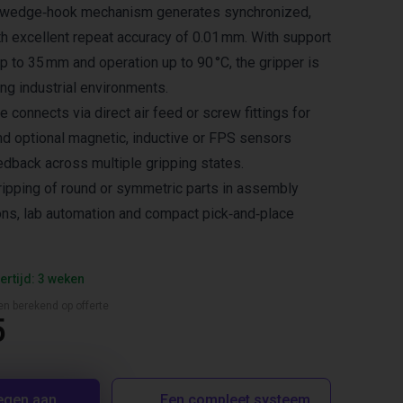
he wedge‑hook mechanism generates synchronized,
th excellent repeat accuracy of 0.01 mm. With support
up to 35 mm and operation up to 90 °C, the gripper is
ng industrial environments.
 connects via direct air feed or screw fittings for
and optional magnetic, inductive or FPS sensors
edback across multiple gripping states.
gripping of round or symmetric parts in assembly
tions, lab automation and compact pick‑and‑place
ertijd: 3 weken
en berekend op offerte
5
egen aan
Een compleet systeem