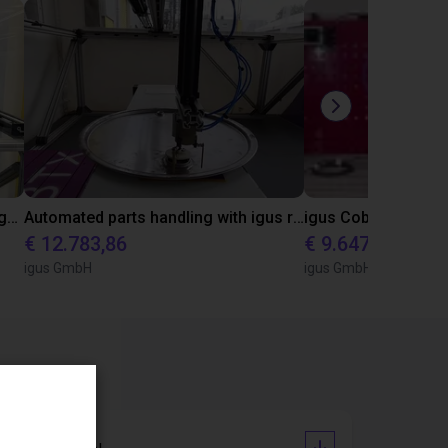
Automated material handling with igus room gantry
Automated parts handling with igus room gantry
€ 12.783,86
€ 9.647,27
igus GmbH
igus GmbH