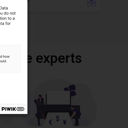
User Manual
 Data
ou do not
ion to a
ta for
 onze experts
and how
ould