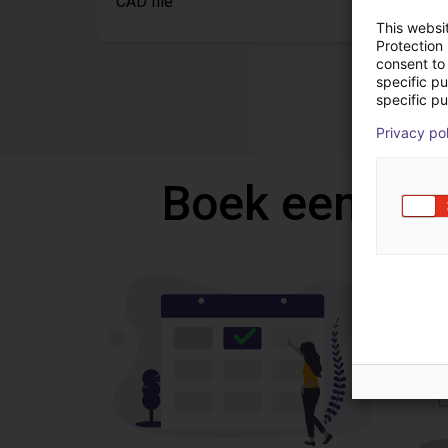
CAD file
This websi
Protection
consent to 
specific p
specific pu
Privacy po
Boek een gra