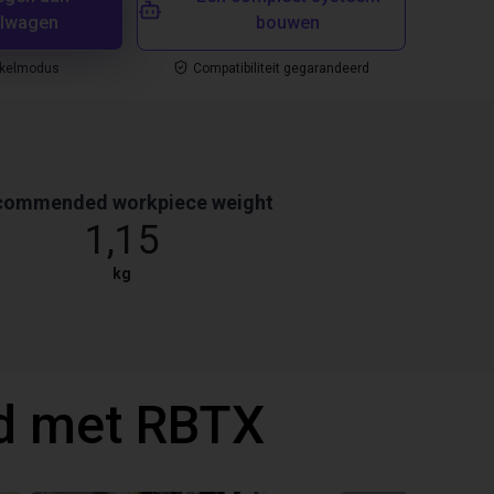
elwagen
bouwen
nkelmodus
Compatibiliteit gegarandeerd
commended workpiece weight
1,15
kg
d met RBTX